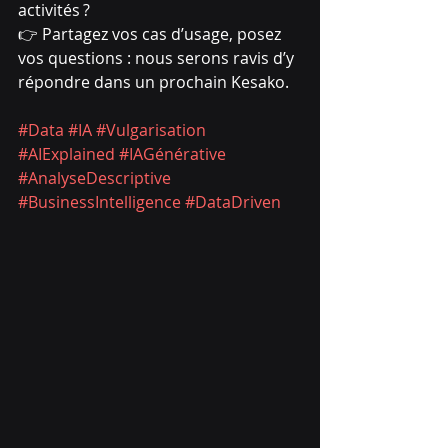
activités ?
👉 Partagez vos cas d’usage, posez 
vos questions : nous serons ravis d’y 
répondre dans un prochain Kesako.
#Data
#IA
#Vulgarisation
#AIExplained
#IAGénérative
#AnalyseDescriptive
#BusinessIntelligence
#DataDriven