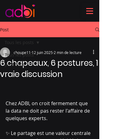
Post
Tous les posts
choupe11
12 juin 2025
2 min de lecture
Tous les posts
6 chapeaux, 6 postures, 1
post data
vraie discussion
Chez ADBI, on croit fermement que 
la data ne doit pas rester l'affaire de 
quelques experts.
✨ Le partage est une valeur centrale 