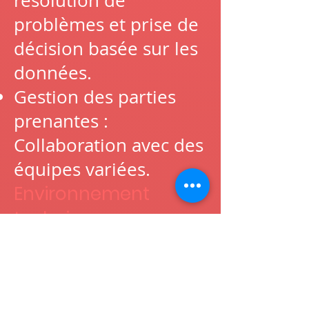
résolution de
problèmes et prise de
décision basée sur les
données.
Gestion des parties
prenantes :
Collaboration avec des
équipes variées.
Environnement
technique :
Agile
Cloud
IA, LLM, MLFlow