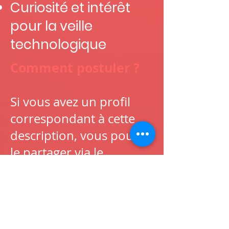
Curiosité et intérêt
pour la veille
technologique
Comment postuler ?
Si vous avez un profil
correspondant à cette
description, vous pouvez
le partager via le
formulaire ci-dessous.
Un(e) commercial(e)
reviendra vers vous si
votre profil correspond