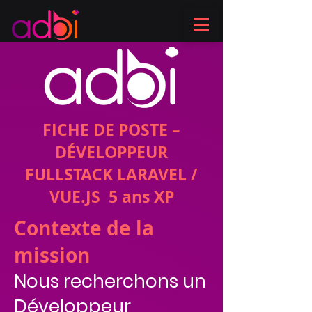
FICHE DE POSTE –
DÉVELOPPEUR
FULLSTACK LARAVEL /
VUE.JS
5 ans XP
Contexte de la
mission
Nous recherchons un
Développeur