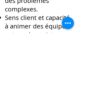
des problèmes
complexes.
Sens client et capacité
à animer des équipes
autour de projets.
🚀 Pourquoi rejoindre
ADBI ?
En rejoignant notre équipe,
vous intégrerez une
entreprise de référence en
Data Management et