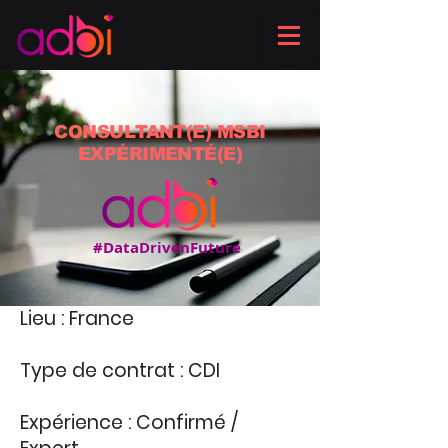
CONSULTANT(E) MSBI
EXPÉRIMENTÉ(E)
#DataDrivenFuture
Lieu :
France
Type de contrat :
CDI
Expérience :
Confirmé /